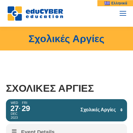
Ελληνικά
Σχολικές Αργίες
ΣΧΟΛΙΚΈΣ ΑΡΓΊΕΣ
WED
FRI
27
29
Σχολικές Αργίες
DEC
2023
Facebook
Event Details