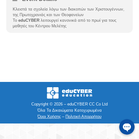
Κλειστά τα σχολεία λόγω των διακοπών των Χριστουγέννων,
Facebook
της Πρωτοχρονιάς και των Θεοφανείων
Το
eduCYBER
λειτουργεί κανονικά από το πρωί για τους
μαθητές του Κέντρου Μελέτης
Instagra
Viber
Τηλέφων
SMS
e-mail
Copyright © 2026 – eduCYBER CC Co Ltd
Όλα Τα Δικαιώματα Κατοχυρωμένα
Όροι Χρήσης
–
Πολιτική Απορρήτου