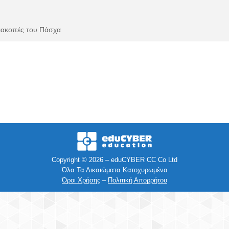
διακοπές του Πάσχα
Copyright © 2026 – eduCYBER CC Co Ltd
Όλα Τα Δικαιώματα Κατοχυρωμένα
Όροι Χρήσης
–
Πολιτική Απορρήτου