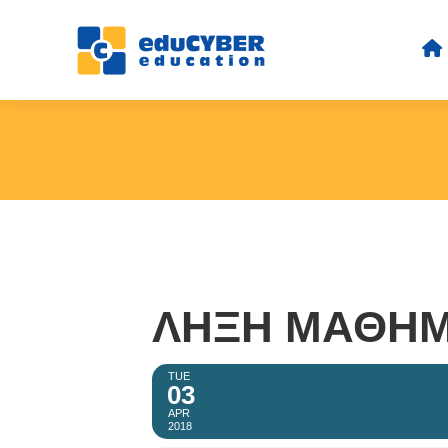
ΛΉΞΗ ΜΑΘΗ
TUE
03
APR
2018