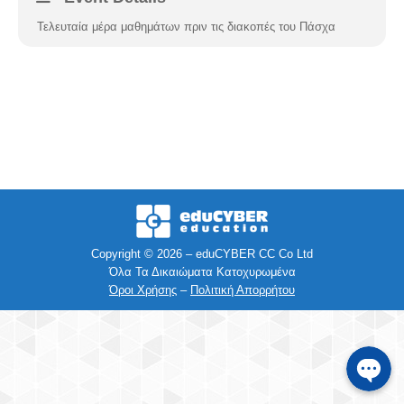
Τελευταία μέρα μαθημάτων πριν τις διακοπές του Πάσχα
Facebook
Instagra
Viber
Τηλέφων
SMS
Copyright © 2026 – eduCYBER CC Co Ltd
Όλα Τα Δικαιώματα Κατοχυρωμένα
Όροι Χρήσης
–
Πολιτική Απορρήτου
e-mail