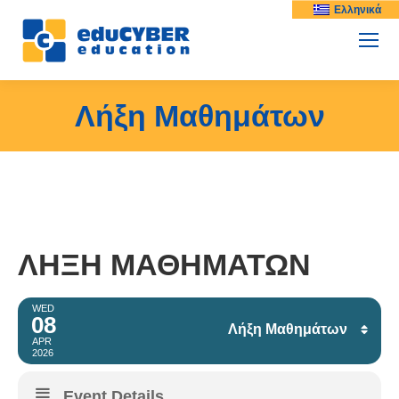
Ελληνικά
Λήξη Μαθημάτων
ΛΉΞΗ ΜΑΘΗΜΆΤΩΝ
WED
08
Λήξη Μαθημάτων
APR
2026
Facebook
Event Details