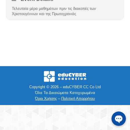
Τελευταία μέρα μαθημάτων πριν τις διακοπές των
Facebook
Χριστουγέννων και της Πρωτοχρονιάς
Instagra
Viber
Τηλέφων
SMS
Copyright © 2026 – eduCYBER CC Co Ltd
Όλα Τα Δικαιώματα Κατοχυρωμένα
e-mail
Όροι Χρήσης
–
Πολιτική Απορρήτου