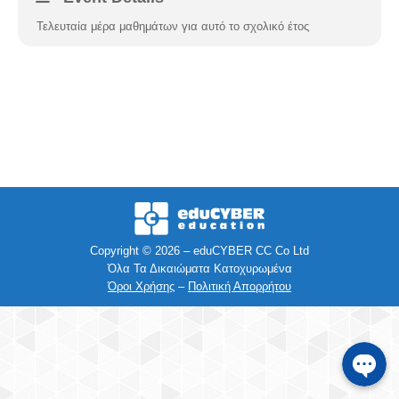
Τελευταία μέρα μαθημάτων για αυτό το σχολικό έτος
Facebook
Instagra
Viber
Τηλέφων
SMS
Copyright © 2026 – eduCYBER CC Co Ltd
Όλα Τα Δικαιώματα Κατοχυρωμένα
Όροι Χρήσης
–
Πολιτική Απορρήτου
e-mail