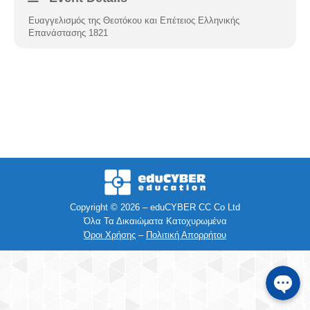
Ευαγγελισμός της Θεοτόκου και Επέτειος Ελληνικής
Facebook
Επανάστασης 1821
Instagra
Viber
Τηλέφων
SMS
Copyright © 2026 – eduCYBER CC Co Ltd
Όλα Τα Δικαιώματα Κατοχυρωμένα
e-mail
Όροι Χρήσης
–
Πολιτική Απορρήτου