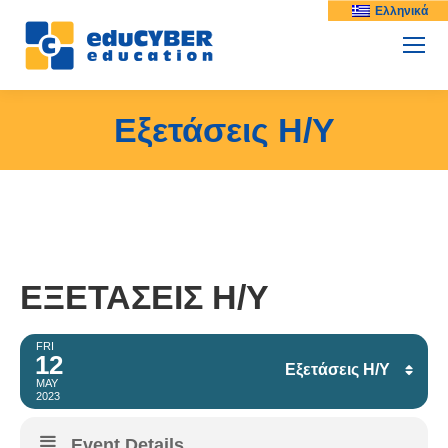
Ελληνικά
Εξετάσεις Η/Υ
ΕΞΕΤΆΣΕΙΣ Η/Υ
FRI
12
Εξετάσεις Η/Υ
MAY
2023
Facebook
Event Details