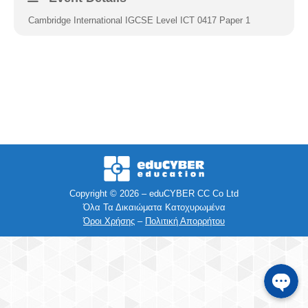
Cambridge International IGCSE Level ICT 0417 Paper 1
Facebook
Instagra
Viber
Τηλέφων
SMS
Copyright © 2026 – eduCYBER CC Co Ltd
Όλα Τα Δικαιώματα Κατοχυρωμένα
Όροι Χρήσης
–
Πολιτική Απορρήτου
e-mail