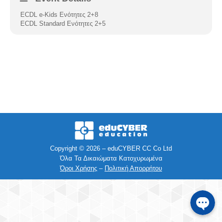
ECDL e-Kids Ενότητες 2+8
Facebook
ECDL Standard Ενότητες 2+5
Instagra
Viber
Τηλέφων
SMS
Copyright © 2026 – eduCYBER CC Co Ltd
Όλα Τα Δικαιώματα Κατοχυρωμένα
e-mail
Όροι Χρήσης
–
Πολιτική Απορρήτου