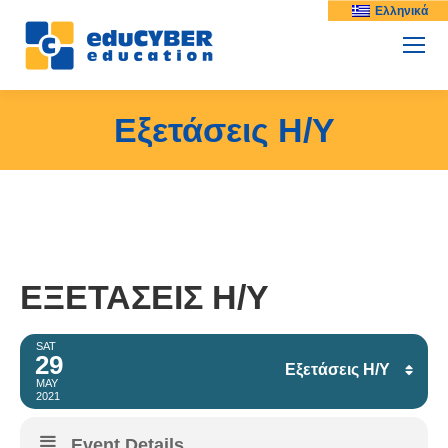
Ελληνικά
Εξετάσεις Η/Υ
ΕΞΕΤΆΣΕΙΣ Η/Υ
SAT
29
Εξετάσεις Η/Υ
MAY
2021
Facebook
Event Details