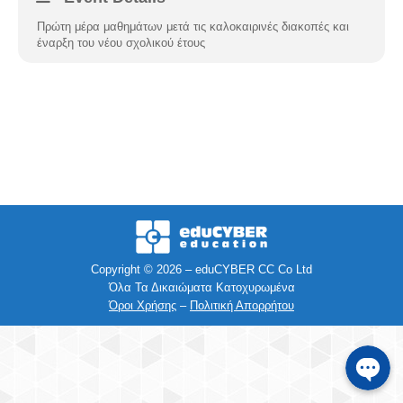
Πρώτη μέρα μαθημάτων μετά τις καλοκαιρινές διακοπές και
Facebook
έναρξη του νέου σχολικού έτους
Instagra
Viber
Τηλέφων
SMS
Copyright © 2026 – eduCYBER CC Co Ltd
Όλα Τα Δικαιώματα Κατοχυρωμένα
e-mail
Όροι Χρήσης
–
Πολιτική Απορρήτου