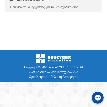
Συνεχίζονται οι εγγραφές για το νέο σχολικό έτος
Facebook
Instagra
Viber
Τηλέφων
SMS
Copyright © 2026 – eduCYBER CC Co Ltd
Όλα Τα Δικαιώματα Κατοχυρωμένα
Όροι Χρήσης
–
Πολιτική Απορρήτου
e-mail