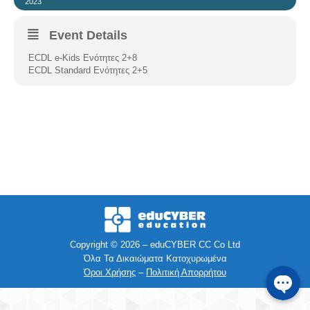
2023
Facebook
Event Details
ECDL e-Kids Ενότητες 2+8
Instagra
ECDL Standard Ενότητες 2+5
Viber
Τηλέφων
SMS
e-mail
Copyright © 2026 – eduCYBER CC Co Ltd
Όλα Τα Δικαιώματα Κατοχυρωμένα
Όροι Χρήσης
–
Πολιτική Απορρήτου